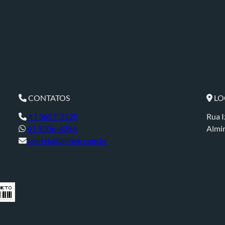
CONTATOS
LO
41 3657-2125
Rua I
41 9206-4396
Almi
lajotek@lajotek.com.br