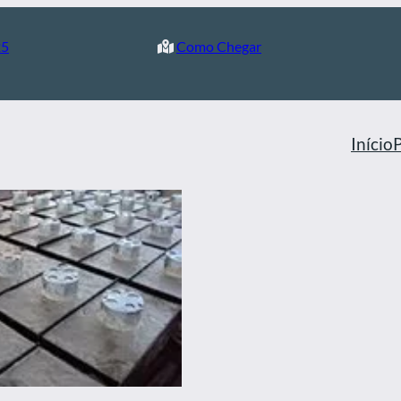
25
Como Chegar
Início