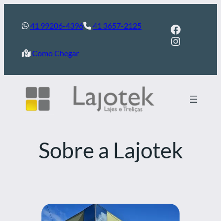
Pular
para
41 99206-4396
41 3657-2125
Facebook
Instagram
o
conteúdo
Como Chegar
Sobre a Lajotek