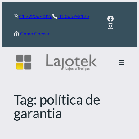
Pular
para
41 99206-4396
41 3657-2125
Facebook
Instagram
o
conteúdo
Como Chegar
Tag:
política de
garantia