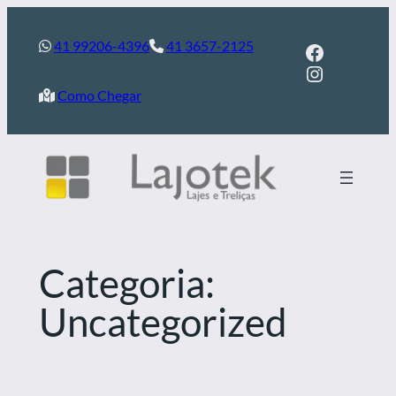
Pular
para
41 99206-4396
41 3657-2125
Facebook
Instagram
o
conteúdo
Como Chegar
Categoria:
Uncategorized